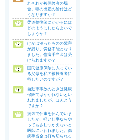
れぞれが被保険者の場
合、妻の出産の給付はど
うなりますか？
柔道整復師にかかるには
どのようにしたらよいで
しょうか？
けがは治ったものの障害
が残り、労務不能となり
ました。傷病手当金は受
けられますか？
国民健康保険に入ってい
る父母を私の被扶養者に
移したいのですが？
自動車事故のときは健康
保険ではかかれないとい
われましたが、ほんとう
ですか？
病気で仕事を休んでいま
したが、軽い仕事ならや
ってもさしつかえないと
医師にいわれました。傷
病手当金は打ち切られる